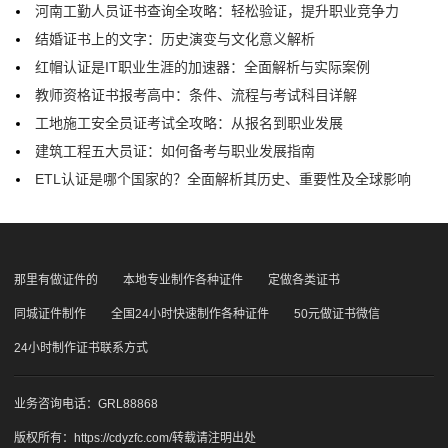
河南工勤人员证书查询全攻略：轻松验证，提升职业竞争力
结婚证书上的文字：历史演变与文化意义解析
红帽认证是IT职业生涯的加速器：全面解析与实际案例
教师资格证书报考高中：条件、流程与考试科目详解
工地施工安全员证考试全攻略：从报名到职业发展
建筑工程五大员证：如何备考与职业发展指南
ETL认证是哪个国家的？全面解析其历史、重要性及全球影响
那里有做证件的
本地专业制作各种证件
定做各类证书
同城证件制作
全国24小时快速制作各种证件
50元做证书微信
24小时制作证书联系方式
业务咨询电话：GRL88868
版权所有：
https://cdyzfc.com/
转载请注明出处